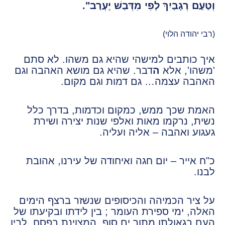
וְטַעַם רְגָבַיִךְ לְפִי מִדְּבַשׁ יֶעְרַב".
(רבי יהודה הלוי)
איך כותבים למישהי שהיא גם משהו. לא סתם
'משהו', אלא
ה
דבר. שהיא גם מושא האהבה וגם
האהבה עצמה… גם דמות וגם מקום.
האמת שכך ממש, כמקום וכדמות, בדרך כלל
נשית, נרקמו מאות ואלפי שנות יצירה ושירת
געגוע ואהבה – אליה ועליה.
כ"ח אייר – יום חגה ואיחודה של עירנו, אהובת
לבנו.
על ציר הכמיהה והכיסופים שנשזר ברצף הימים
האלה, ימי ספירת העומר ; בין לידתו ובקיעתו של
העם בגאולתו מתוך ים סוף, המצוינת בפסח, לבין