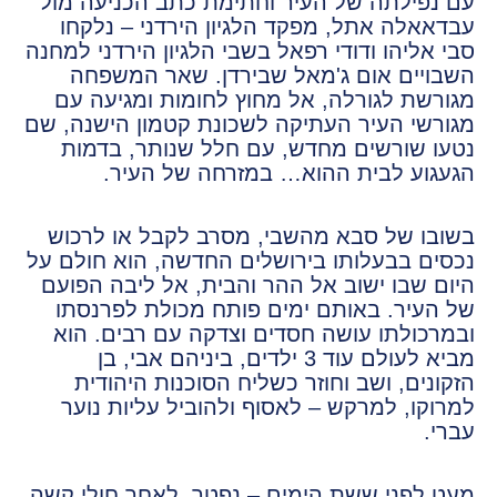
עם נפילתה של העיר וחתימת כתב הכניעה מול
עבדאאלה אתל, מפקד הלגיון הירדני – נלקחו
סבי אליהו ודודי רפאל בשבי הלגיון הירדני למחנה
השבויים אום ג'מאל שבירדן. שאר המשפחה
מגורשת לגורלה, אל מחוץ לחומות ומגיעה עם
מגורשי העיר העתיקה לשכונת קטמון הישנה, שם
נטעו שורשים מחדש, עם חלל שנותר, בדמות
הגעגוע לבית ההוא… במזרחה של העיר.
בשובו של סבא מהשבי, מסרב לקבל או לרכוש
נכסים בבעלותו בירושלים החדשה, הוא חולם על
היום שבו ישוב אל ההר והבית, אל ליבה הפועם
של העיר. באותם ימים פותח מכולת לפרנסתו
ובמרכולתו עושה חסדים וצדקה עם רבים. הוא
מביא לעולם עוד 3 ילדים, ביניהם אבי, בן
הזקונים, ושב וחוזר כשליח הסוכנות היהודית
למרוקו, למרקש – לאסוף ולהוביל עליות נוער
עברי.
מעט לפני ששת הימים – נפטר, לאחר חולי קשה