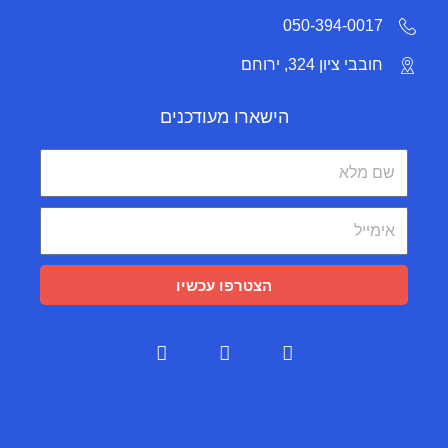
050-394-0017
חובבי ציון 324, ירוחם
הישארו מעודכנים
הצטרפו עכשיו
Y
I
F
o
n
a
u
s
c
t
t
e
u
a
b
b
g
o
e
r
o