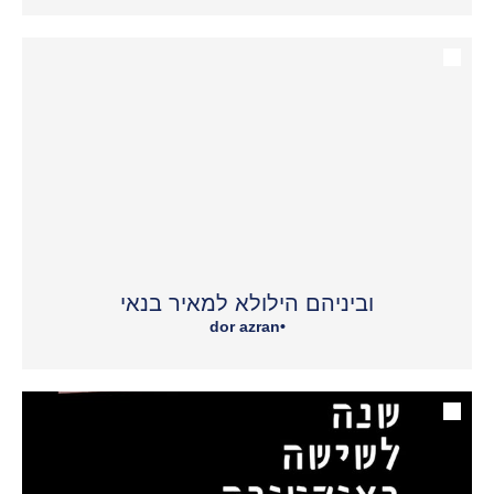
וביניהם הילולא למאיר בנאי
dor azran
•