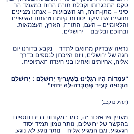
טקס התבגרותו וקבלת תורת הרוח במעמד הר
סיני – מתן-תורה, חג השבועות – אנחנו מציינים
וחוגגים את עיקר יסודות קיומנו וזהותנו האישיים
והלאומיים – העם, התורה, הארץ, העצמאות.
ובתוכם ובליבם – ירושלים.
נראה שבדיוק מתואם לתדר – נקבע בדורנו יום
חגה של ירושלים, ויום הזיכרון לנספים בדרך
אליה, אחיותינו ואחינו בני העדה האתיופית.
"עֹמְדוֹת הָיוּ רַגְלֵינוּ בִּשְׁעָרַיִךְ יְרוּשָׁלִָם : יְרוּשָׁלִַם
הַבְּנוּיָה כְּעִיר שֶׁחֻבְּרָה-לָּהּ יַחְדָּו"
(תהילים קכב)
מעניין שבאזכור זה, כמו במקורות רבים נוספים
בהקשר של ירושלים, נותר טמון תמיד יסוד
הגעגוע. וגם המגיע אליה – נותר נוגע-לא-נוגע.