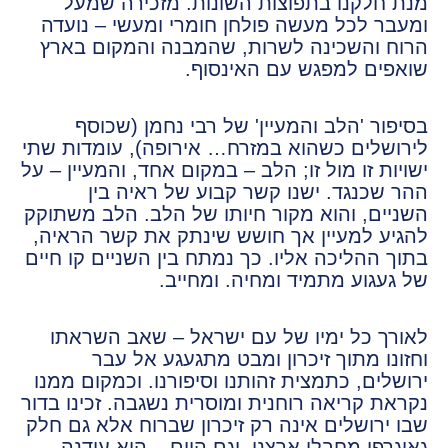
מנת חלקנו בתפוצות השונות. מזכירה שמעל
ומעבר לכל מעשה פולחן חומרי ומעשי – נועדה
הרוח והשכינה לשרות, שהמבנה והמקום בארץ
שואפים למפגש עם האינסוף.
בסיפור 'הלב והמעיין' של רבי נחמן (שכוסף
לירושלים כשהוא במזרח… אירופה), עומדות שתי
ישויות זו מול זו; הלב – במקום אחד, והמעיין – על
ההר שכנגד. ישנו קשר קבוע של ראיה בין
השניים, והוא מקור חיותו של הלב. הלב משתוקק
להגיע למעיין אך חושש שינתק את קשר הראיה,
בתוך ההליכה אליו. כך נמתח בין השניים קו חיים
של געגוע מתמיד ומחיה. ומחייב.
לאורך כל ימיו של עם ישראל – שאב השראתו
וחזונו מתוך זיכרון ומבט מתגעגע אל עבר
ירושלים, כתמצית זהותנו וסיפורנו. וכמקום ממנו
נקראת קריאה רוחנית ומוסרית נשגבה. זכינו בדור
שבו ירושלים אינה רק זיכרון שברוח אלא גם חלק
גאוגרפי מחבלי ארצנו. וגם היום – היא עודנה