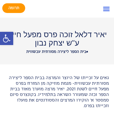
ילוג
תוכן
תרומה
צרו קשר
הסיפור שלנו
תוכן ולימוד
תיירות ואירוח
פתח סרג
יאיר דלאל זוכה פרס מפעל חיים
ע"ש יצחק נבון
•
בית הספר ליצירה מסורתית עכשווית
גאים על זכייתו של היוצר והמרצה בבית הספר ליצירה
מסורתית עכשווית- מגמת מוזיקה מן המזרח בפרס
מפעל חיים לשנת 2021. יאיר מרצה מוערך מאוד בבית
הספר וכזה שמעורר השראה בתלמידיו. בקונצרט סיום
סמסטר א' הוקירו המרצים והסטודנטים את פועלו
וזכייתו בפרס.